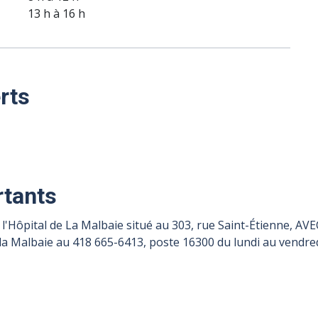
13 h à 16 h
rts
tants
ns l'Hôpital de La Malbaie situé au 303, rue Saint-Étienne, 
a Malbaie au 418 665-6413, poste 16300 du lundi au vendred