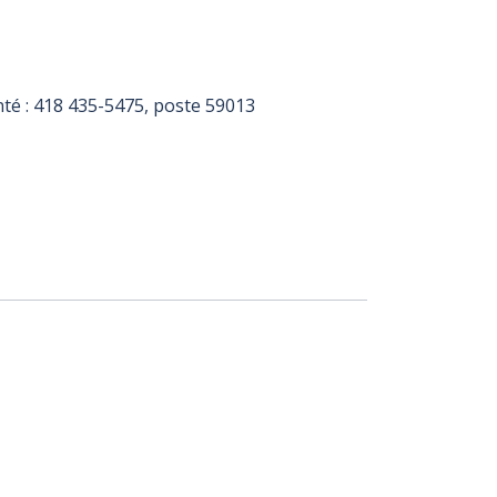
té :
418 435-5475
, poste 59013
26
edi 12 août 2026