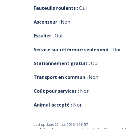
d'assurance
d'assurance
d'assurance
d'assurance
16 h
16 h
16 h
16 h
maladie (pour
maladie (pour
maladie (pour
maladie (pour
Fauteuils roulants :
Oui
tous)
tous)
tous)
tous)
Ascenseur :
Non
Escalier :
Oui
Service sur référence seulement :
Oui
Stationnement gratuit :
Oui
Transport en commun :
Non
Coût pour services :
Non
Animal accepté :
Non
Last update:
22 mai 2026, 19 h 57