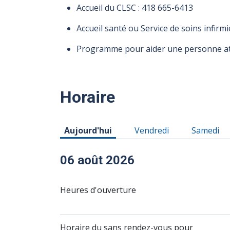
Accueil du CLSC :
418 665-6413
Accueil santé ou Service de soins infirmi
Programme pour aider une personne att
Horaire
Horaire du Jeudi 06 août 2026
Horaire du Vendredi 07 
Horaire d
Aujourd'hui
Vendredi
Samedi
06 août 2026
Heures d'ouverture
Horaire du sans rendez-vous pour