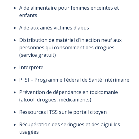
Horaire du sans
Horaire du sans
Horaire du sans
Horaire du sans
Horaire du sans
Horaire du sans
Aide alimentaire pour femmes enceintes et
rendez-vous
rendez-vous
rendez-vous
rendez-vous
rendez-vous
rendez-vous
enfants
pour
pour
pour
pour
pour
pour
Authentification
Authentification
Authentification
Authentification
Authentification
Authentification
Aide aux aînés victimes d'abus
de la carte
de la carte
de la carte
de la carte
de la carte
de la carte
Distribution de matériel d'injection neuf aux
d'assurance
d'assurance
d'assurance
d'assurance
d'assurance
d'assurance
personnes qui consomment des drogues
maladie (pour
maladie (pour
maladie (pour
maladie (pour
maladie (pour
maladie (pour
(service gratuit)
tous)
tous)
tous)
tous)
tous)
tous)
8 h à 16 h
8 h à 16 h
8 h à 20 h
8 h à 20 h
8 h à 20 h
8 h à 20 h
Interprète
PFSI – Programme Fédéral de Santé Intérimaire
Prévention de dépendance en toxicomanie
(alcool, drogues, médicaments)
Ressources ITSS sur le portail citoyen
Récupération des seringues et des aiguilles
usagées