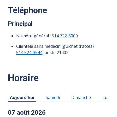
Téléphone
Principal
Numéro général :
514 722-3000
Clientèle sans médecin (guichet d'accès) :
514 524-3544
, poste 21402
Horaire
Horaire du Vendredi 07 août 2026
Horaire du Samedi 08 août 2026
Horaire du Dimanche 0
Horaire
Aujourd'hui
Samedi
Dimanche
Lundi
07 août 2026