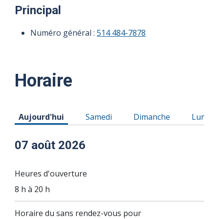
Principal
Numéro général :
514 484-7878
Horaire
Horaire du Vendredi 07 août 2026
Horaire du Samedi 08 août 2026
Horaire du Dimanche 0
Horaire
Aujourd'hui
Samedi
Dimanche
Lundi
07 août 2026
Heures d'ouverture
8 h à 20 h
Horaire du sans rendez-vous pour